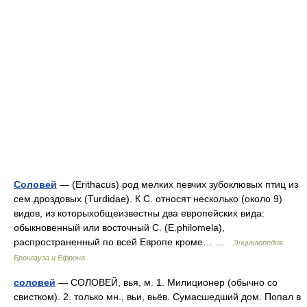
Соловей
— (Erithacus) род мелких певчих зубоклювых птиц из
сем.дроздовых (Turdidae). К С. относят несколько (около 9)
видов, из которыхобщеизвестны два европейских вида:
обыкновенный или восточный С. (Е.philomela),
распространенный по всей Европе кроме… …
Энциклопедия
Брокгауза и Ефрона
соловей
— СОЛОВЕЙ, вья, м. 1. Милиционер (обычно со
свистком). 2. только мн., вьи, вьёв. Сумасшедший дом. Попал в