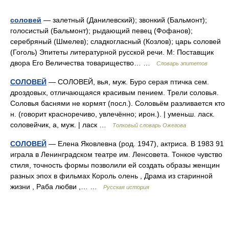
соловей
— залетный (Данилевский); звонкий (Бальмонт);
голосистый (Бальмонт); рыдающий певец (Фофанов);
серебряный (Шмелев); сладкогласный (Козлов); царь соловей
(Гоголь) Эпитеты литературной русской речи. М: Поставщик
двора Его Величества товарищество… …
Словарь эпитетов
СОЛОВЕЙ
— СОЛОВЕЙ, вья, муж. Буро серая птичка сем.
дроздовых, отличающаяся красивым пением. Трели соловья.
Соловья баснями не кормят (посл.). Соловьём разливается кто
н. (говорит красноречиво, увлечённо; ирон.). | уменьш. ласк.
соловейчик, а, муж. | ласк …
Толковый словарь Ожегова
СОЛОВЕЙ
— Елена Яковлевна (род. 1947), актриса. В 1983 91
играла в Ленинградском театре им. Ленсовета. Тонкое чувство
стиля, точность формы позволили ей создать образы женщин
разных эпох в фильмах Король олень , Драма из старинной
жизни , Раба любви ,… …
Русская история