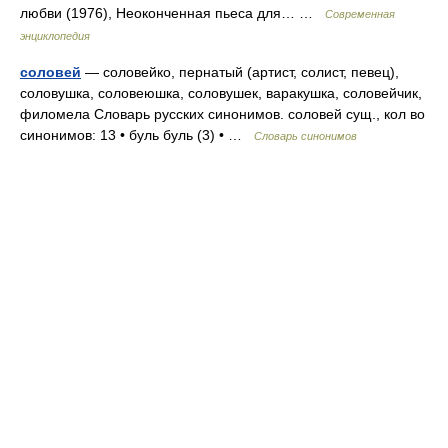
любви (1976), Неоконченная пьеса для… …
Современная
энциклопедия
соловей
— соловейко, пернатый (артист, солист, певец),
соловушка, соловеюшка, соловушек, варакушка, соловейчик,
филомела Словарь русских синонимов. соловей сущ., кол во
синонимов: 13 • буль буль (3) • …
Словарь синонимов