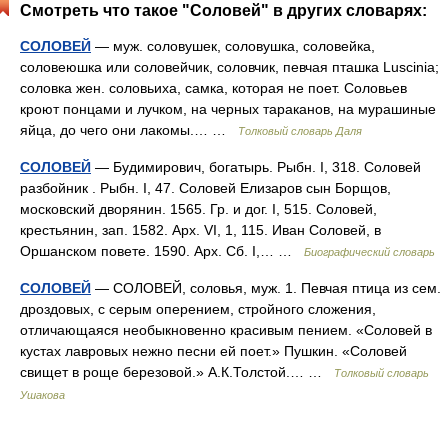
Смотреть что такое "Соловей" в других словарях:
СОЛОВЕЙ
— муж. соловушек, соловушка, соловейка,
соловеюшка или соловейчик, соловчик, певчая пташка Luscinia;
соловка жен. соловьиха, самка, которая не поет. Соловьев
кроют понцами и лучком, на черных тараканов, на мурашиные
яйца, до чего они лакомы.… …
Толковый словарь Даля
СОЛОВЕЙ
— Будимирович, богатырь. Рыбн. I, 318. Соловей
разбойник . Рыбн. I, 47. Соловей Елизаров сын Борщов,
московский дворянин. 1565. Гр. и дог. I, 515. Соловей,
крестьянин, зап. 1582. Арх. VI, 1, 115. Иван Соловей, в
Оршанском повете. 1590. Арх. Сб. I,… …
Биографический словарь
СОЛОВЕЙ
— СОЛОВЕЙ, соловья, муж. 1. Певчая птица из сем.
дроздовых, с серым оперением, стройного сложения,
отличающаяся необыкновенно красивым пением. «Соловей в
кустах лавровых нежно песни ей поет.» Пушкин. «Соловей
свищет в роще березовой.» А.К.Толстой.… …
Толковый словарь
Ушакова