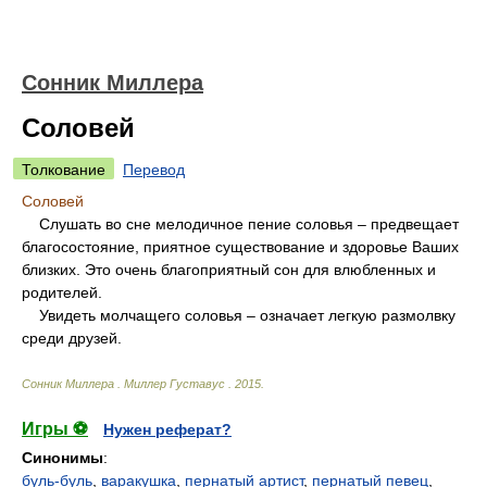
Сонник Миллера
Соловей
Толкование
Перевод
Соловей
Слушать во сне мелодичное пение соловья – предвещает
благосостояние, приятное существование и здоровье Ваших
близких. Это очень благоприятный сон для влюбленных и
родителей.
Увидеть молчащего соловья – означает легкую размолвку
среди друзей.
Сонник Миллера
.
Миллер Густавус
.
2015
.
Игры ⚽
Нужен реферат?
Синонимы
:
буль-буль
,
варакушка
,
пернатый артист
,
пернатый певец
,