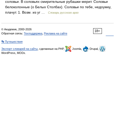
соловьи. В соловьях смирительные рубашки мерит. Соловьи
белоколонные (о Белых Столбах). Соловьи по тебе, недоумку,
плачут. 1. Возм. из уг …
Словарь русского арго
© Академик, 2000-2026
18+
Обратная связь:
Техподдержка
,
Реклама на сайте
👣 Путешествия
Экспорт словарей на сайты
, сделанные на PHP,
Joomla,
Drupal,
WordPress, MODx.