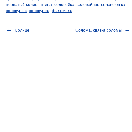
пернатый солист
,
птица
,
соловейко
,
соловейчик
,
соловеюшка
,
соловушек
,
соловушка
,
филомела
Солнце
Солома, связка соломы